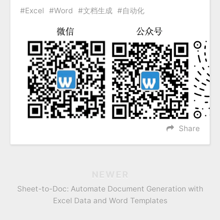
Excel
Word
文档生成
自动化
Share
NEWER
Sheet-to-Doc: Automate Document Generation with
Excel Data and Word Templates