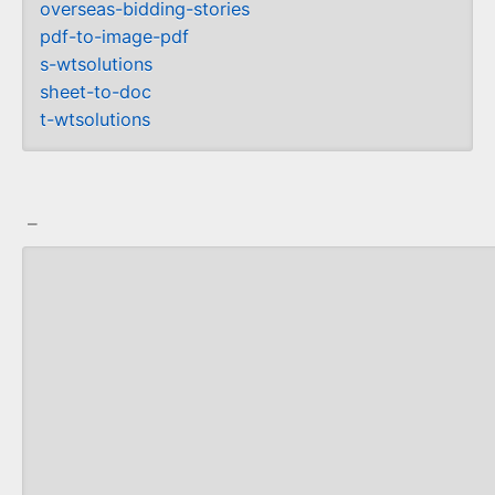
overseas-bidding-stories
pdf-to-image-pdf
s-wtsolutions
sheet-to-doc
t-wtsolutions
_