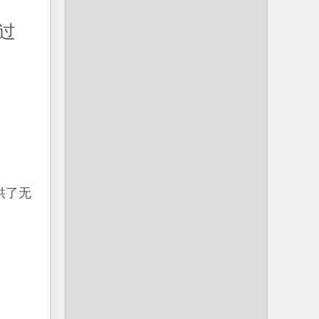
用过
。
供了无