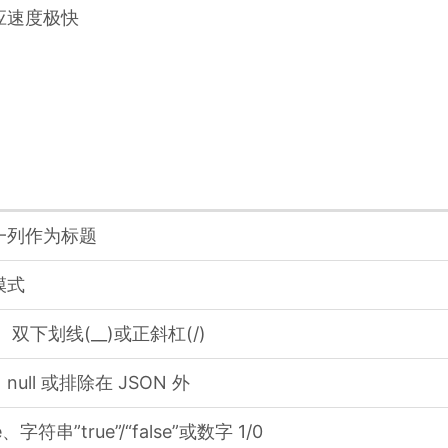
应速度极快
一列作为标题
模式
、双下划线(__)或正斜杠(/)
ull 或排除在 JSON 外
e、字符串”true”/“false”或数字 1/0