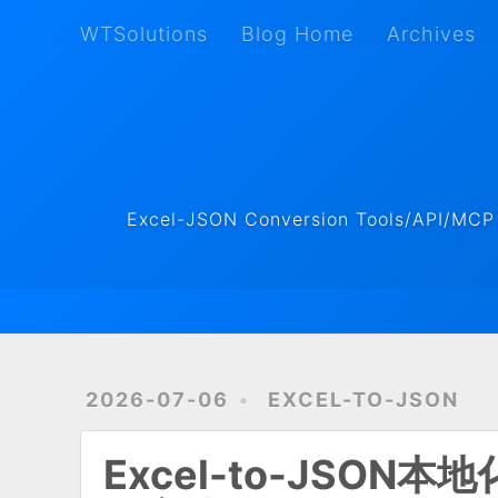
WTSolutions
Blog Home
Archives
WTSolutions
Blog Home
Archives
Excel-JSON Conversion Tools/API/MCP ·
2026-07-06
EXCEL-TO-JSON
Excel-to-JSON本地