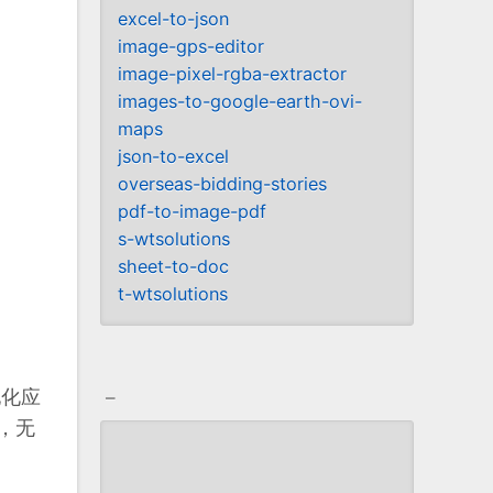
excel-to-json
image-gps-editor
image-pixel-rgba-extractor
images-to-google-earth-ovi-
maps
json-to-excel
overseas-bidding-stories
pdf-to-image-pdf
s-wtsolutions
sheet-to-doc
t-wtsolutions
_
地化应
换，无