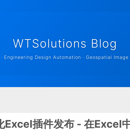
WTSolutions Blog
 Engineering Design Automation · Geospatial Image 
化Excel插件发布 - 在Excel