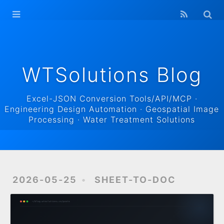
WTSolutions
Blog Home
Archives
WTSolutions Blog
Excel-JSON Conversion Tools/API/MCP ·
Engineering Design Automation · Geospatial Image
Processing · Water Treatment Solutions
2026-05-25
SHEET-TO-DOC