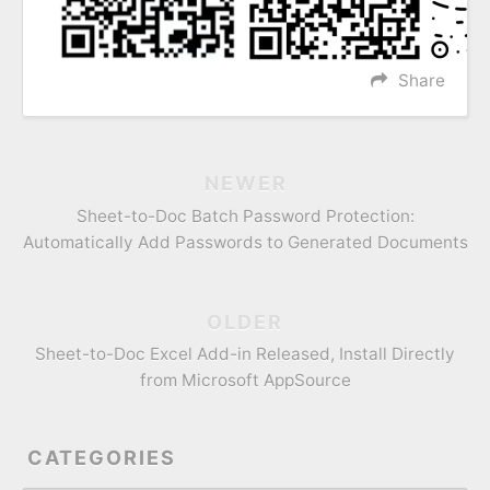
Share
NEWER
Sheet-to-Doc Batch Password Protection:
Automatically Add Passwords to Generated Documents
OLDER
Sheet-to-Doc Excel Add-in Released, Install Directly
from Microsoft AppSource
CATEGORIES