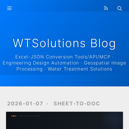
WTSolutions
Blog Home
Archives
WTSolutions Blog
Excel-JSON Conversion Tools/API/MCP ·
Engineering Design Automation · Geospatial Image
Processing · Water Treatment Solutions
2026-01-07
SHEET-TO-DOC