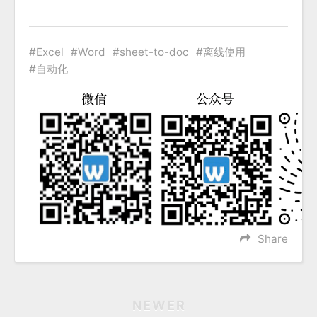
Excel
Word
sheet-to-doc
离线使用
自动化
Share
NEWER